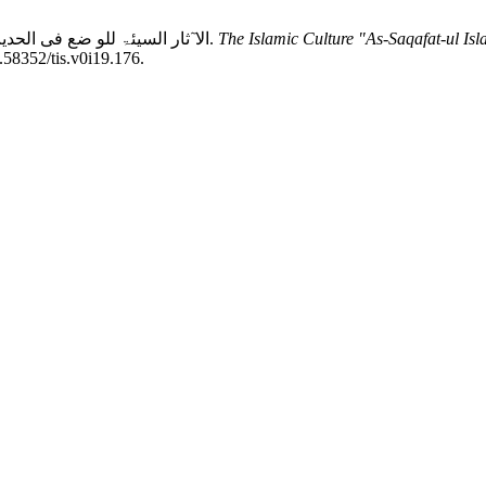
The Islamic Culture "As-Saqafat-ul Islamia" الثقافة الإسلامية - Research Journal - Sheikh
Nasir Al Shaqari, A.B. 2018. الا ٓثار السیئۃ للو ضع فی الحدیث النبوی و جھو د العلما ء فی مقا و متہ.
0.58352/tis.v0i19.176.