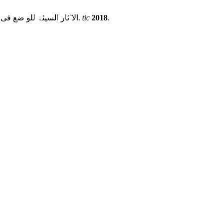
.
2018
tic
Nasir Al Shaqari, A. B. الا ٓثار السیئۃ للو ضع فی الحدیث النبوی و جھو د العلما ء فی مقا و متہ.